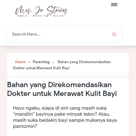
Home
Parenting
Bahan yang Direkomendasikan
Dokter untuk Merawat Kulit Bayi
Bahan yang Direkomendasikan
Dokter untuk Merawat Kulit Bayi
Hayo ngaku, siapa di sini yang masih suka
“mandiin” bayinya pake minyak telon? Atau,
masih suka bedakin bayi sampe mukanya kaya
pantomin?