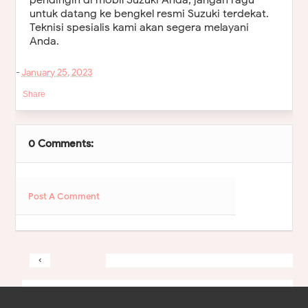
pendingin di mobil Suzuki Anda, jangan ragu
untuk datang ke bengkel resmi Suzuki terdekat.
Teknisi spesialis kami akan segera melayani
Anda.
-
January 25, 2023
Share
0 Comments:
Post A Comment
‹
&rsaquo
Home
View web version