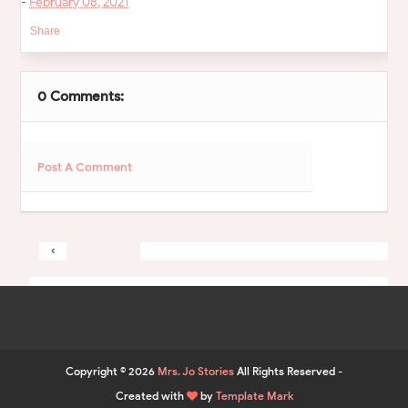
-
February 08, 2021
Share
0 Comments:
Post A Comment
‹
&rsaquo
Home
View web version
Copyright ©
2026
Mrs. Jo Stories
All Rights Reserved -
Created with
by
Template Mark