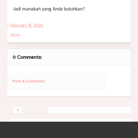
Jadi manakah yang Anda butuhkan?
-
February 15, 2020
Share
0 Comments:
Post A Comment
‹
&rsaquo
Home
View web version