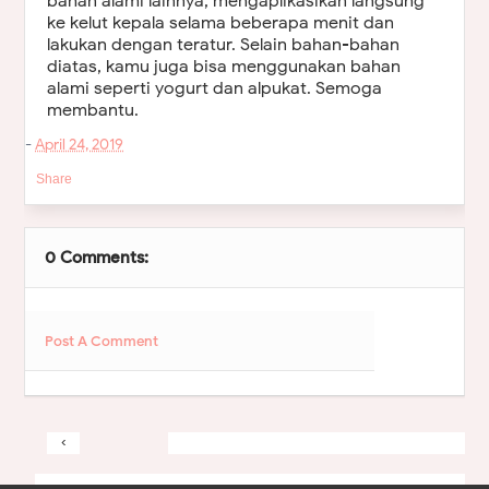
bahan alami lainnya, mengaplikasikan langsung
ke kelut kepala selama beberapa menit dan
lakukan dengan teratur. Selain bahan-bahan
diatas, kamu juga bisa menggunakan bahan
alami seperti yogurt dan alpukat. Semoga
membantu.
-
April 24, 2019
Share
0 Comments:
Post A Comment
‹
&rsaquo
Home
View web version