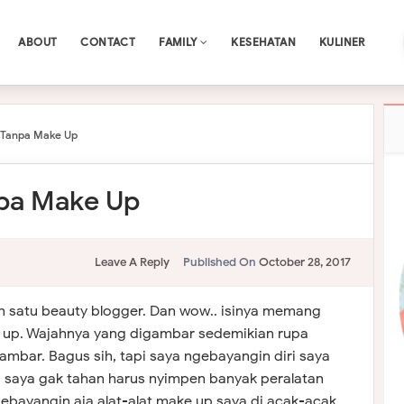
ABOUT
CONTACT
FAMILY
KESEHATAN
KULINER
a Tanpa Make Up
npa Make Up
Leave A Reply
Published On
October 28, 2017
h satu beauty blogger. Dan wow.. isinya memang
up. Wajahnya yang digambar sedemikian rupa
bar. Bagus sih, tapi saya ngebayangin diri saya
. saya gak tahan harus nyimpen banyak peralatan
gebayangin aja alat-alat make up saya di acak-acak