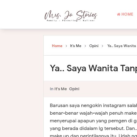
HOME
Home
It's Me
Opini
Ya.. Saya Wanit
Ya.. Saya Wanita Ta
In
It's Me
Opini
Barusan saya nengokin instagram sala
benar-benar wajah-wajah penuh make 
menyerupai apapun yang pemgen di gam
yang berada didalam Ig tersebut. Dan.
make up dan perintilannya itu. Udah n