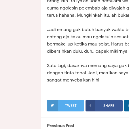
orang lain. Ya iyalah udah bersuami wa
cuma ngolesin pelembab aja diwajah g
terus hahaha. Mungkinkah itu, ah bukan
Jadi emang gak butuh banyak waktu bu
enteng aja kalau mau ngelakuin sesua
bermake-up ketika mau solat. Harus be
dibersihkan dulu, duh.. capek mikirnya 
Satu lagi, dasarnya memang saya gak b
dengan tinta tebal. Jadi, maafkan saya 
sangat menyebalkan hihi
TWEET
SHARE
Previous Post