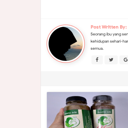
Post Written By:
Seorang ibu yang sen
kehidupan sehari-har
semua.