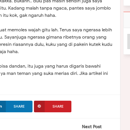
kakka. Bukann.. dulu pas masih sendiri juga saya
itu. Kadang malah tanpa ngaca, pantes saya jomblo
 itu kok, gak ngaruh haha.
at memoles wajah gitu lah. Terus saya ngerasa lebih
tu. Sayanjuga ngerasa gimana ribetnya orang yang
resin riasannya dulu, kuku yang di pakein kutek kudu
aja haha.
isa dandan, itu juga yang harus digaris bawahi
ya man teman yang suka merias diri. Jika artikel ini
SHARE
SHARE
Next Post