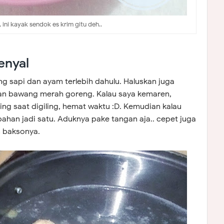
ini kayak sendok es krim gitu deh..
enyal
g sapi dan ayam terlebih dahulu. Haluskan juga
an bawang merah goreng. Kalau saya kemaren,
g saat digiling, hemat waktu :D. Kemudian kalau
han jadi satu. Aduknya pake tangan aja.. cepet juga
n baksonya.