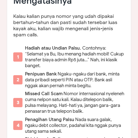
Mengatasinya
Kalau kalian punya nomor yang udah dipakai
bertahun-tahun dan pasti sudah tersebar luas
kayak aku, kalian wajib mengenali jenis-jenis
spam calls.
Hadiah atau Undian Palsu.
Contohnya:
“Selamat ya Bu, Ibu menang hadiah mobil! Cukup
transfer biaya admin Rp5 juta…” Nah, ini klasik
banget.
Penipuan Bank
Ngaku-ngaku dari bank, minta
data pribadi seperti PIN atau OTP. Bank asli
nggak akan pernah minta begitu.
Missed Call Scam
Nomor internasional nyeleneh
cuma nelpon satu kali. Kalau ditelepon balik,
pulsa melayang. Hati-hati ya, jangan gara-gara
penasaran trus telepon balik.
Penagihan Utang Palsu
Nada suara galak,
ngaku debt collector, padahal kita nggak punya
utang sama sekali.