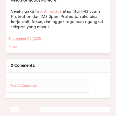
#NomorModusNoMore
.”
Sejak ngaktifin
anti modus
atau fitur IM3 Scam
Protection dan IM3 Spam Protection aku bisa
kerja lebih fokus, dan nggak ragu buat ngangkat
telepon yang masuk.
-
September 02, 2025
Share
0 Comments:
Post A Comment
‹
&rsaquo
Home