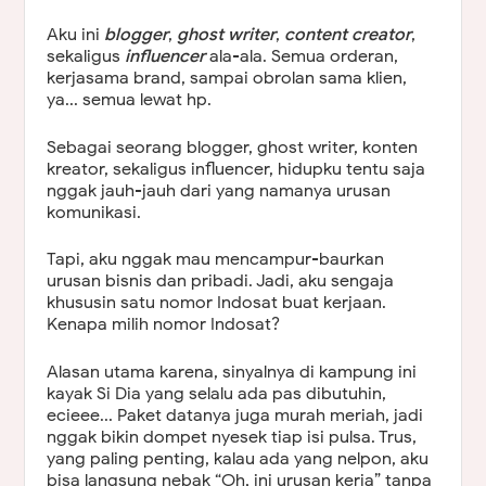
Aku ini
blogger
,
ghost
writer
,
content
creator
,
sekaligus
influencer
ala-ala. Semua orderan,
kerjasama brand, sampai obrolan sama klien,
ya... semua lewat hp.
Sebagai seorang blogger, ghost writer, konten
kreator, sekaligus influencer, hidupku tentu saja
nggak jauh-jauh dari yang namanya urusan
komunikasi.
Tapi, aku nggak mau mencampur-baurkan
urusan bisnis dan pribadi. Jadi, aku sengaja
khususin satu nomor Indosat buat kerjaan.
Kenapa milih nomor Indosat?
Alasan utama karena, sinyalnya di kampung ini
kayak Si Dia yang selalu ada pas dibutuhin,
ecieee... Paket datanya juga murah meriah, jadi
nggak bikin dompet nyesek tiap isi pulsa. Trus,
yang paling penting, kalau ada yang nelpon, aku
bisa langsung nebak “Oh, ini urusan kerja” tanpa